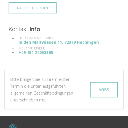
Kontakt
Info
HIER FINDEN SIE MICH
In den Maltwiesen 11, 72379 Hechingen
MELANIE EISELE
+49 151 24058365
Bitte bringen Sie zu Ihrem ersten
Termin die unten aufgeführten
AGBS
allgemeinen Geschäftsbdingungen
unterschrieben mit.